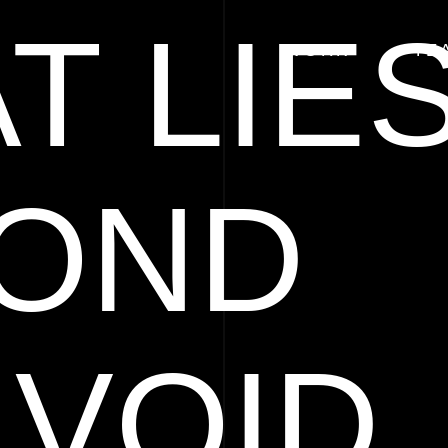
T LIE
WORK
TE
OND
 VOID.