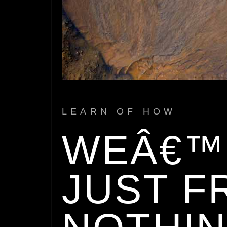
LEARN OF HOW
WEÂ€™
JUST F