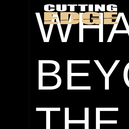
WHA
BEY
THE