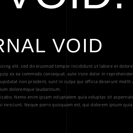
RNAL VOID
sicing elit, sed do eiusmod tempor incididunt ut labore et dolo
liquip ex ea commodo consequat. aute irure dolor in reprehenderit
cupidatat non proident, sunt in culpa qui officia deserunt mollit
ntium doloremque laudantium.
xplicabo. Nemo enim ipsam voluptatem quia voluptas sit aspernatu
ui nesciunt. Neque porro quisquam est, qui dolorem ipsum quia 