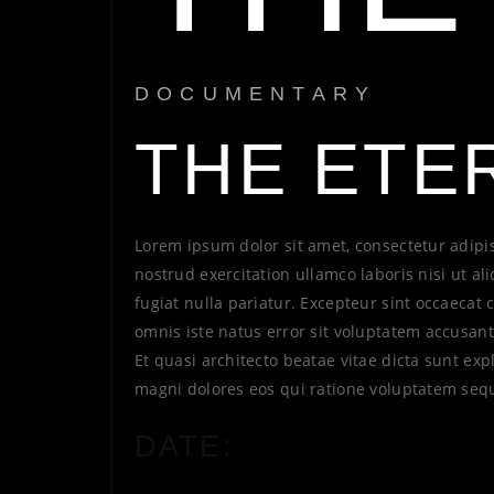
DOCUMENTARY
THE ETE
Lorem ipsum dolor sit amet, consectetur adipi
nostrud exercitation ullamco laboris nisi ut a
fugiat nulla pariatur. Excepteur sint occaecat 
omnis iste natus error sit voluptatem accusa
Et quasi architecto beatae vitae dicta sunt e
magni dolores eos qui ratione voluptatem seq
DATE: